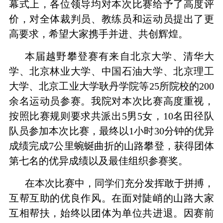
幕式上，各位领导均对本次比赛给予了高度评
价，对全体裁判员、教练员和运动员提出了更
高要求，希望大家携手并进、共创辉煌。
本届越野攀登赛有来自北京大学、清华大
学、北京林业大学、中国石油大学、北京理工
大学、北京工业大学耿丹学院等
25
所院校的
200
余名运动员参赛。我院对本次比赛高度重视，
按照比赛规则要求共派出
5
男
5
女，
10
名田径队
队员参加本次比赛，最终以
1
小时
30
分钟的优异
成绩完成
7
公里蜿蜒曲折的山路攀登，获得团体
第七名的优异成绩以及最佳组织参赛奖。
在本次比赛中，同学们充分发挥敢于拼搏，
互帮互助的优良作风。在面对陡峭的山路大家
互相帮扶，始终以团体为单位共进退。因赛前