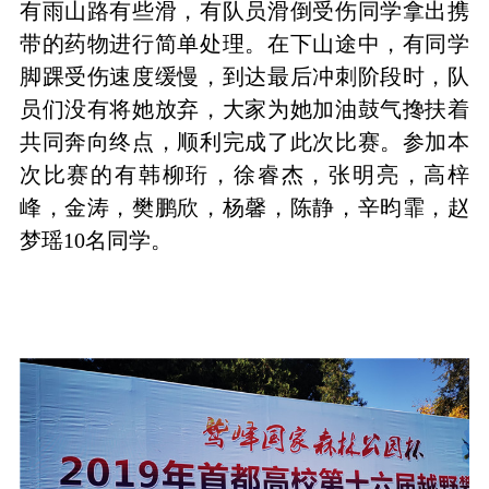
有雨山路有些滑，有队员滑倒受伤同学拿出携
带的药物进行简单处理。在下山途中，有同学
脚踝受伤速度缓慢，到达最后冲刺阶段时，队
员们没有将她放弃，大家为她加油鼓气搀扶着
共同奔向终点，顺利完成了此次比赛。参加本
次比赛的有韩柳珩，徐睿杰，张明亮，高梓
峰，金涛，樊鹏欣，杨馨，陈静，辛昀霏，赵
梦瑶
10
名同学。