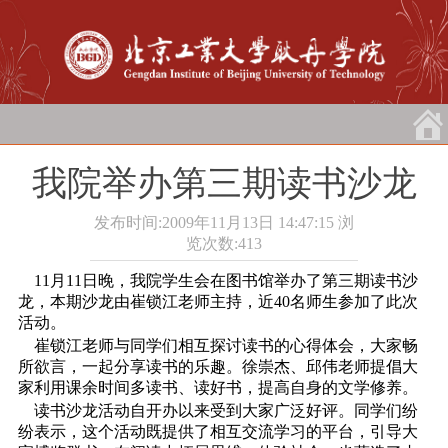
我院举办第三期读书沙龙
发布时间:2009年11月13日 14:47:15
浏
览次数:
413
11月11日
晚，我院学生会在图书馆举办了第三期读书沙
龙，本期沙龙由崔锁江老师主持，近40名师生参加了此次
活动。
崔锁江
老师与同学们相互探讨读书的心得体会，大家畅
所欲言，一起分享读书的乐趣。徐崇杰、
邱伟
老师提倡大
家利用课余时间多读书、读好书，提高自身的文学修养。
读书沙龙活动自开办以来受到大家广泛好评。同学们纷
纷表示，这个活动既提供了相互交流学习的平台，引导大