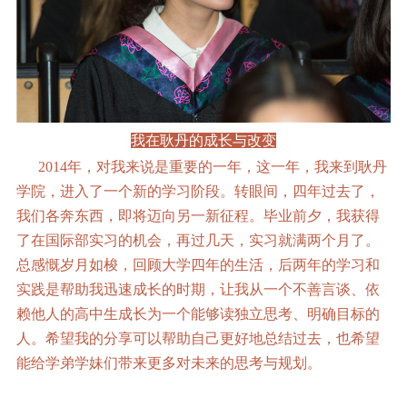
我在耿丹的成长与改变
2014年，对我来说是重要的一年，这一年，我来到耿丹
学院，进入了一个新的学习阶段。转眼间，四年过去了，
我们各奔东西，即将迈向另一新征程。毕业前夕，我获得
了在国际部实习的机会，再过几天，实习就满两个月了。
总感慨岁月如梭，回顾大学四年的生活，后两年的学习和
实践是帮助我迅速成长的时期，让我从一个不善言谈、依
赖他人的高中生成长为一个能够读独立思考、明确目标的
人。希望我的分享可以帮助自己更好地总结过去，也希望
能给学弟学妹们带来更多对未来的思考与规划。