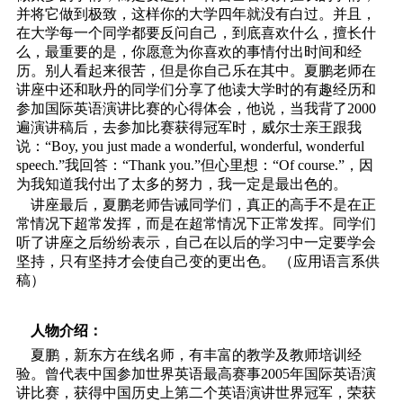
并将它做到极致，这样你的大学四年就没有白过。并且，
在大学每一个同学都要反问自己，到底喜欢什么，擅长什
么，最重要的是，你愿意为你喜欢的事情付出时间和经
历。别人看起来很苦，但是你自己乐在其中。夏鹏老师在
讲座中还和耿丹的同学们分享了他读大学时的有趣经历和
参加国际英语演讲比赛的心得体会，他说，当我背了2000
遍演讲稿后，去参加比赛获得冠军时，威尔士亲王跟我
说：“Boy, you just made a wonderful, wonderful, wonderful
speech.”我回答：“Thank you.”但心里想：“Of course.”，因
为我知道我付出了太多的努力，我一定是最出色的。
讲座最后，夏鹏老师告诫同学们，真正的高手不是在正
常情况下超常发挥，而是在超常情况下正常发挥。同学们
听了讲座之后纷纷表示，自己在以后的学习中一定要学会
坚持，只有坚持才会使自己变的更出色。 （应用语言系供
稿）
人物介绍：
夏鹏，新东方在线名师，有丰富的教学及教师培训经
验。曾代表中国参加世界英语最高赛事2005年国际英语演
讲比赛，获得中国历史上第二个英语演讲世界冠军，荣获