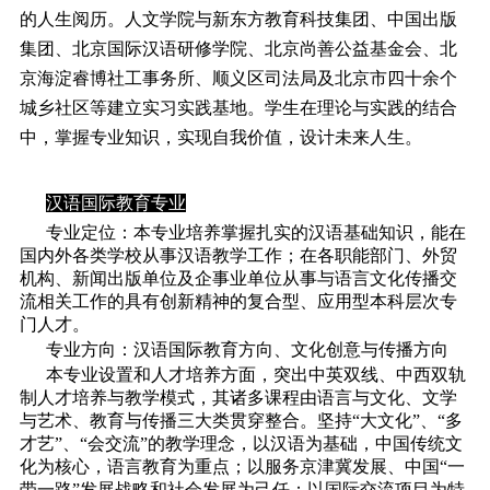
的人生阅历。人文学院与新东方教育科技集团、中国出版
集团、北京国际汉语研修学院、北京尚善公益基金会、北
京海淀睿博社工事务所、顺义区司法局及北京市四十余个
城乡社区等建立实习实践基地。学生在理论与实践的结合
中，掌握专业知识，实现自我价值，设计未来人生。
汉语国际教育专业
专业定位：本专业培养掌握扎实的汉语基础知识，能在
国内外各类学校从事汉语教学工作；在各职能部门、外贸
机构、新闻出版单位及企事业单位从事与语言文化传播交
流相关工作的具有创新精神的复合型、应用型本科层次专
门人才。
专业方向：汉语国际教育方向、文化创意与传播方向
本专业设置和人才培养方面，突出中英双线、中西双轨
制人才培养与教学模式，其诸多课程由语言与文化、文学
与艺术、教育与传播三大类贯穿整合。坚持“大文化”、“多
才艺”、“会交流”的教学理念，以汉语为基础，中国传统文
化为核心，语言教育为重点；以服务京津冀发展、中国“一
带一路”发展战略和社会发展为己任；以国际交流项目为特