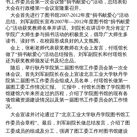
书工作委员会第一次会议暨“捐书献爱心”活动，总结表彰
大会在行政楼第一会议室隆重召开。
大会首先进行了图书馆2007-2012年度“捐书献爱心”活动
总结。刘军副院长宣布2007年―2012年度图书馆“捐书献爱
心”活动获奖教师名单并讲话。刘院长在讲话中充分肯定了
学院广大师生参与捐书活动的积极意义，倡导广大师生多
读书、读好书，在校园形成良好的人文氛围。
会上，
张彬
老师代表获奖教师在大会上发言，付瑶馆长
做了“捐书献爱心”活动总结报告。刘军副院长和付瑶馆长
还为获奖教师颁发证书及纪念品。
随后，举行耿丹学院第二届图书馆工作委员会第一次全
体会议。首先刘军副院长在会上宣读北京工业大学耿丹学
院第二届图书工作委员会组成人员名单，付瑶馆长做第一
届图工委工作情况汇报。 汇报中，付馆长历数了学院图书
馆建馆六年来所走过的历程，介绍了学院图书馆的现有各
项馆藏资源建设情况以及第一届图书工作委员会的工作情
况。
大会宣读并讨论通过了“北京工业大学耿丹学院图书馆工
作委员会章程”。最后，刘军副院长做总结发言，介绍了图
工委成员的组成及分工，强调了图工委工作对图书馆建设