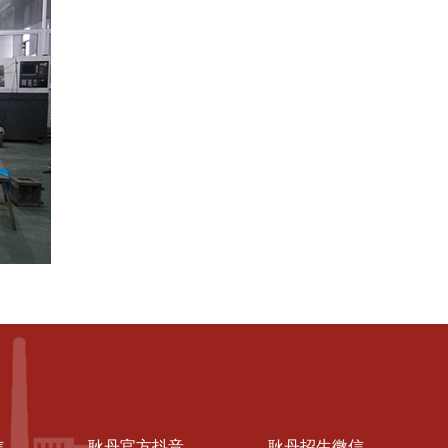
信
耿丹官方抖音
耿丹招生微信