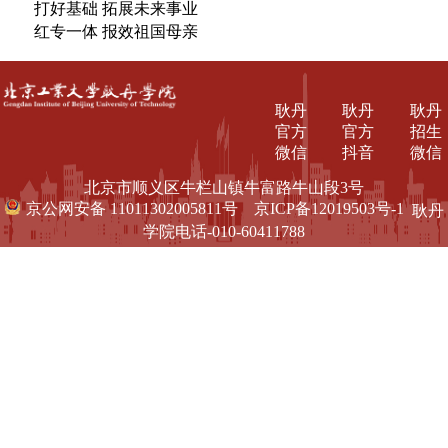
打好基础 拓展未来事业
红专一体 报效祖国母亲
耿丹
耿丹
耿丹
官方
官方
招生
微信
抖音
微信
北京市顺义区牛栏山镇牛富路牛山段3号
京公网安备 11011302005811号
京ICP备12019503号-1
耿丹
学院电话-010-60411788