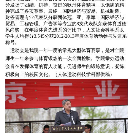
分发扬了团结、拼搏、奋进的耿丹体育精神，以饱满的精
神完成了各项赛事。最终，国际经济与贸易、机械制造、
财务管理专业代表队分获团体冠、亚、季军；国际经济与
贸易、工程管理、广告学等专业的8支代表队荣获体育道德
风尚奖；在年度体育先进系的评比中，人文社会科学系以
学生人均得分3.545分获2012-2013年度体育活动参与先进系
称号。
运动会是我院一年一度的常规大型体育赛事，是对全院
师生一年来参与体育锻炼的一次全面检验。学院举办运动
会旨在发挥体育的育人功能，促进师生的锻炼意识，凝练
积极向上的校园文化。（人体运动科技学科部供稿）