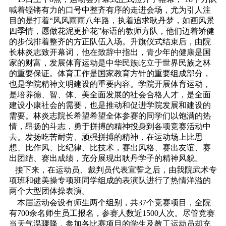
喊着铿锵有力的口号中整齐有序的走进会场，尤为引人注
目的是打着“风风雨雨八年路，执着追求耿丹梦，如画风景
四季情，愿做花泥更护花”标语的教师方队，他们迈着矫健
的步伐排着整齐的方正队伍入场。升旗仪式结束后，由院
长林炎志致开幕词，他在致辞中指出，青少年的健康是国
家的财富，发展体育运动是中华民族屹立于世界民族之林
的重要保证。体育工作是国家教育方针的重要组成部分，
也是学院精神文明建设的重要内容。学院开展体育运动，
是培养德、智、体、美全面发展的社会合格人才，是全面
建设小康社会的需要，也是推动和促进学院发展和建设的
需要。林炎志院长希望希望全体参赛的同学们以饱满的热
情，昂扬的斗志，勇于拼搏的精神投身到各项竞赛活动中
去。发扬吃苦耐劳、顽强拼搏的精神，在运动场上比思
想、比作风、比纪律、比技术，赛出风格、赛出友谊、赛
出团结、赛出成绩，充分展现出耿丹学子的精神风貌。
接下来，在运动员、裁判员代表宣誓之后，由我院武术专
项班和健美操专项班同学组成的表演队进行了热情洋溢的
两个大型团体操表演。
本届运动会设有师生两个组别，共37个竞赛项目，全院
有700余名师生员工报名，参赛人数近1500人次。尽管竞赛
当天气温骤降，参加各比赛项目的学生及教工运动员却充