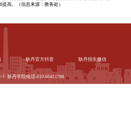
和提高。（信息来源：教务处）
信
耿丹官方抖音
耿丹招生微信
-1
耿丹学院电话-010-60411788