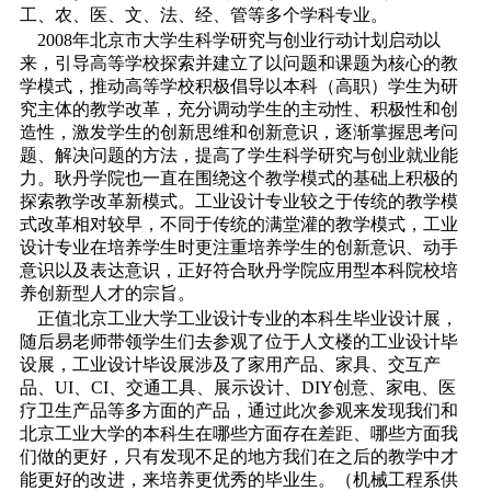
工、农、医、文、法、经、管等多个学科专业。
2008年北京市大学生科学研究与创业行动计划启动以
来，引导高等学校探索并建立了以问题和课题为核心的教
学模式，推动高等学校积极倡导以本科（高职）学生为研
究主体的教学改革，充分调动学生的主动性、积极性和创
造性，激发学生的创新思维和创新意识，逐渐掌握思考问
题、解决问题的方法，提高了学生科学研究与创业就业能
力。耿丹学院也一直在围绕这个教学模式的基础上积极的
探索教学改革新模式。工业设计专业较之于传统的教学模
式改革相对较早，不同于传统的满堂灌的教学模式，工业
设计专业在培养学生时更注重培养学生的创新意识、动手
意识以及表达意识，正好符合耿丹学院应用型本科院校培
养创新型人才的宗旨。
正值北京工业大学工业设计专业的本科生毕业设计展，
随
后易
老师带领学生们去参观了位于人文楼的工业设计毕
设展，工业设计毕设展涉及了家用产品、家具、交互产
品、UI、CI、交通工具、展示设计、DIY创意、家电、医
疗卫生产品等多方面的产品，通过此次参观来发现我们和
北京工业大学的本科生在哪些方面存在差距、哪些方面我
们做的更好，只有发现不足的地方我们在之后的教学中才
能更好的改进，来培养更优秀的毕业生。（机械工程系供