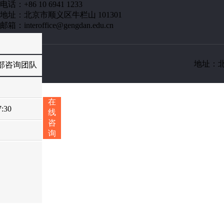
电话：+86 10 6941 1233
地址：北京市顺义区牛栏山 101301
邮箱：interoffice@gengdan.edu.cn
地址：
部咨询团队
在
:30
线
咨
询