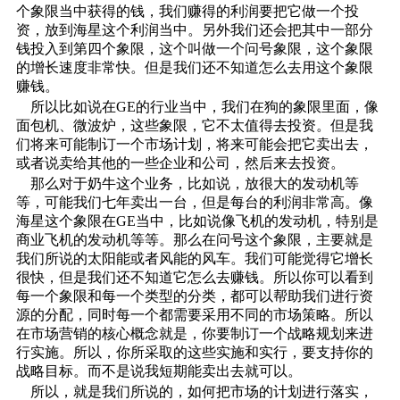
个象限当中获得的钱，我们赚得的利润要把它做一个投
资，放到海星这个利润当中。另外我们还会把其中一部分
钱投入到第四个象限，这个叫做一个问号象限，这个象限
的增长速度非常快。但是我们还不知道怎么去用这个象限
赚钱。
所以比如说在GE的行业当中，我们在狗的象限里面，像
面包机、微波炉，这些象限，它不太值得去投资。但是我
们将来可能制订一个市场计划，将来可能会把它卖出去，
或者说卖给其他的一些企业和公司，然后来去投资。
那么对于奶牛这个业务，比如说，放很大的发动机等
等，可能我们七年卖出一台，但是每台的利润非常高。像
海星这个象限在GE当中，比如说像飞机的发动机，特别是
商业飞机的发动机等等。那么在问号这个象限，主要就是
我们所说的太阳能或者风能的风车。我们可能觉得它增长
很快，但是我们还不知道它怎么去赚钱。所以你可以看到
每一个象限和每一个类型的分类，都可以帮助我们进行资
源的分配，同时每一个都需要采用不同的市场策略。所以
在市场营销的核心概念就是，你要制订一个战略规划来进
行实施。所以，你所采取的这些实施和实行，要支持你的
战略目标。而不是说我短期能卖出去就可以。
所以，就是我们所说的，如何把市场的计划进行落实，