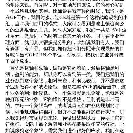
的角度来说。首先呢，对于市场营销来说，它的核心就是
一个战略规划的实施。比如说在我年轻的时候，我当时是
在GE工作，我同时参加过GE就是第一个这种战略规划的小
组，当时我们使用的模式，大家可以看到是波士顿咨询公
司的业务组合的工具。同时大家知道，我们一共是168个企
业单元，然后同时当时有上亿美元的业务。同时在企业管
理方面，我们其实很多是分割的，比如说我们有人，我们
有资源，有产品。但我们如何把它们分配来实现最好的目
标呢？当时GE有168个单位，有模型。把我们的业务分成
了四个象限。
首先是横轴和纵轴，纵轴是它的增长，然后横轴是利
润，盈利的能力。所以你可以看到第一类。我们把我们的
业务放到这个象限，相对来说，利润比较低。并不是说这
个业务做得不好或者赔钱，但是在整个GE的组合当中，这
个业务的利润比较低。下一个象限就是现金流，也就是这
种打印流的业务，它的增长不是很快，但利润是非常高
的。在每一个象限当中，或者说当人们在战略规划的时
候，可能规划做得很好，但并不是能很好的进行执行。所
以我觉得对市场规划来说，你做出战略以后，你要把它进
行执行。实际上每个象限和业务都要采取相应的行动。比
如说像狗这个象限，需要我们进行很好的应收。我们在这