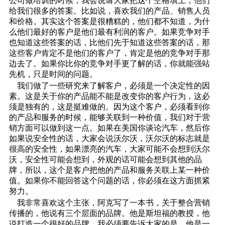
公司做培训的时候，我会说请大家把这个空格填上，他们
给我们很多的答案。比如说，喜欢我们的产品、销售人员
和价格。其实这个答案是很糟糕的，他们都不知道，为什
么他们最好的客户是他们最有利润的客户。如果竞争对手
也知道这些答案的话，比他们先于知道这些答案的话，那
这些客户肯定不是他们的客户了，肯定是他的竞争对手那
边去了。如果你比你的竞争对手更了解的话，你就能强站
先机，只是时间的问题。
我们做了一些研究来了解客户，必须是一个决定性的因
素。这是关于你的产品能不能是改变你的客户行为，这必
须是独有的，这是挺难做的。因为这个客户，必须看到你
的产品和服务的时候，能够关联到一种价值，我们对于营
销方面可以做到这一点。如果在美国你谈论汽车，然后你
如果说安全性的话，大家会说沃尔沃，沃尔沃的标志就是
很高的安全性，如果漂亮的汽车，大家可能不会想到沃尔
沃，安全性可能会想到，外观的话可能会想到其他的品
牌，所以，这个是客户把他的产品和服务关联上某一种价
值。如果你不能回答这个问题的话，你必须在这方面抓紧
努力。
我非常喜欢这个主张，阿克写了一本书，关于整合营销
传播的，他说有三个层面的品牌。他是斯坦福的教授，他
说打造一个很好的品牌，我必须要告诉大家的是，他是一