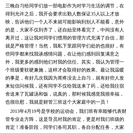
三晚自习给同学们放一部电影作为对学习生活的调节，在
得到允许之后，我开会要求出勤人数保证35人以上才放
映，告诉他们一个人不来就可能影响到别人不能看，意外
的是，大家不仅到齐了，还自始至终看完了，中间没有人
离开过，这让我对同学们惯用的管理方式充满了自信，那
就是严格管理！当然，我私下里跟同学们处的也很好，有
些同学都来找我谈感情问题，在让他们感到回复满意之
外，我更多的感到他们对我的信任。其实，我认为管理一
个班级要软硬兼施，这样才会取得好的效果。最让我温暖
的事是，有好几次我因为胃疼没去上自习，就有好些人发
来短信问候我，还有同学不仅给我送来了药，还给我往宿
舍送来了瓦罐汤和饭，说真的，那时候我感觉我很幸福，
也很欣慰，我就是财管三班这个大家庭中的一员！
2013年4月19号是学校的运动会，我们班有幸能够代表财
管专业走方阵，这是导员对我的肯定，更是对我们班级的
肯定！准备阶段，同学们各司其职，各自分配任务，大家