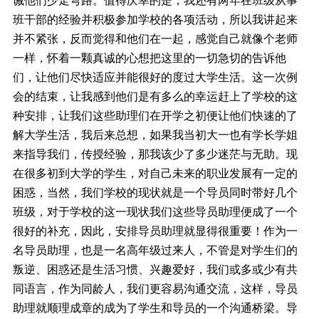
诫他们少走弯路。值得庆幸的是，我还有两年在班级从事
班干部的经验并积极参加学校的各项活动，所以我讲起来
并不紧张，反而觉得和他们在一起，感觉自己就像个老师
一样，怀着一颗真诚的心想把这里的一切急切的告诉他
们，让他们尽快适应并能很好的度过大学生活。这一次例
会的结束，让我感到他们是有多么的幸运赶上了学校的这
种安排，让我们这些助理们在开学之初便让他们快速的了
解大学生活，我后来总想，如果我当初大一也有学长学姐
来指导我们，传授经验，那我该少了多少迷茫与无助。现
在很多初到大学的学生，对自己未来的职业发展有一定的
困惑，当然，我们学校的现状就是一个导员同时带好几个
班级，对于学校的这一现状我们这些导员助理便成了一个
很好的补充，因此，安排导员助理就显得很重要！作为一
名导员助理，也是一名高年级过来人，不管是对学生们的
叛逆、困惑还是生活习惯、兴趣爱好，我们或多或少有共
同语言，作为同龄人，我们更容易沟通交流，这样，导员
助理就顺理成章的成为了学生和导员的一个沟通桥梁。导