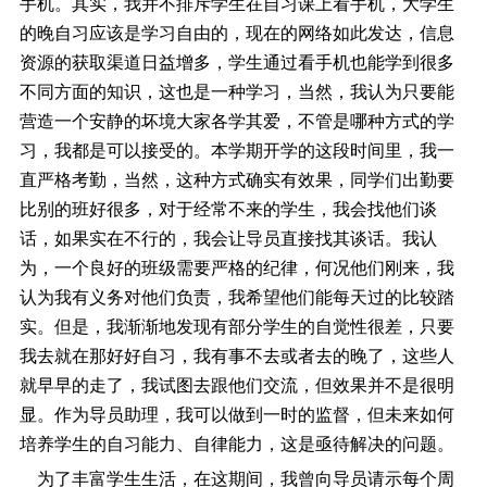
手机。其实，我并不排斥学生在自习课上看手机，大学生
的晚自习应该是学习自由的，现在的网络如此发达，信息
资源的获取渠道日益增多，学生通过看手机也能学到很多
不同方面的知识，这也是一种学习，当然，我认为只要能
营造一个安静的坏境大家各学其爱，不管是哪种方式的学
习，我都是可以接受的。本学期开学的这段时间里，我一
直严格考勤，当然，这种方式确实有效果，同学们出勤要
比别的班好很多，对于经常不来的学生，我会找他们谈
话，如果实在不行的，我会让导员直接找其谈话。我认
为，一个良好的班级需要严格的纪律，何况他们刚来，我
认为我有义务对他们负责，我希望他们能每天过的比较踏
实。但是，我渐渐地发现有部分学生的自觉性很差，只要
我去就在那好好自习，我有事不去或者去的晚了，这些人
就早早的走了，我试图去跟他们交流，但效果并不是很明
显。作为导员助理，我可以做到一时的监督，但未来如何
培养学生的自习能力、自律能力，这是亟待解决的问题。
为了丰富学生生活，在这期间，我曾向导员请示每个周