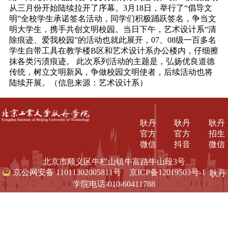
从三月份开始陆续拉开了序幕。3月18日，举行了“倡导文
明”全校学生承诺签名活动，同学们积极踊跃签名，争当文
明大学生，携手共创文明校园。当日下午，艺术设计系“清
除痕迹、爱我校园”的活动也就此展开，07、08级一百多名
学生自带工具在教学楼B区和艺术设计系办公楼内，仔细擦
抹各类污渍痕迹。
此次系列活动的主题是，弘扬优良道德
传统，树立文明新风，争做校园文明使者，后续活动也将
陆续开展。（信息来源：艺术设计系）
耿丹
耿丹
耿丹
官方
官方
招生
微信
抖音
微信
北京市顺义区牛栏山镇牛富路牛山段3号
京公网安备 11011302005811号
京ICP备12019503号-1
耿丹
学院电话-010-60411788