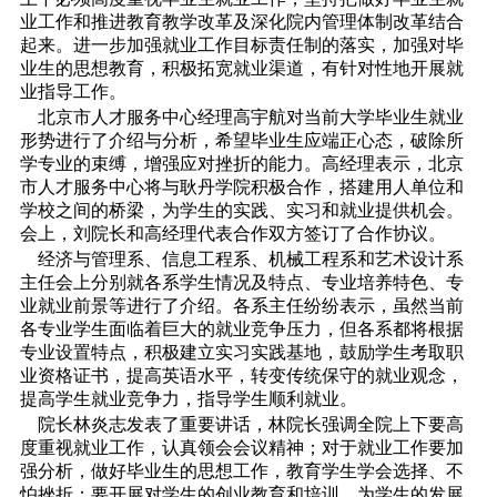
业工作和推进教育教学改革及深化院内管理体制改革结合
起来。进一步加强就业工作目标责任制的落实，加强对毕
业生的思想教育，积极拓宽就业渠道，有针对性地开展就
业指导工作。
北京市人才服务中心经理高宇航对当前大学毕业生就业
形势进行了介绍与分析，希望毕业生应端正心态，破除所
学专业的束缚，增强应对挫折的能力。高经理表示，北京
市人才服务中心将与耿丹学院积极合作，搭建用人单位和
学校之间的桥梁，为学生的实践、实习和就业提供机会。
会上，刘院长和高经理代表合作双方签订了合作协议。
经济与管理系、信息工程系、机械工程系和艺术设计系
主任会上分别就各系学生情况及特点、专业培养特色、专
业就业前景等进行了介绍。各系主任纷纷表示，虽然当前
各专业学生面临着巨大的就业竞争压力，但各系都将根据
专业设置特点，积极建立实习实践基地，鼓励学生考取职
业资格证书，提高英语水平，转变传统保守的就业观念，
提高学生就业竞争力，指导学生顺利就业。
院长林炎志发表了重要讲话，林院长强调全院上下要高
度重视就业工作，认真领会会议精神；对于就业工作要加
强分析，做好毕业生的思想工作，教育学生学会选择、不
怕挫折；要开展对学生的创业教育和培训，为学生的发展