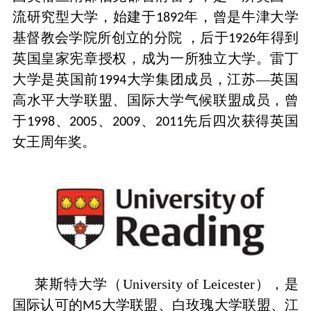
流研究型大学，始建于
年，曾是牛津大学
1892
基督教会学院所创立的分院 ，后于
年得到
1926
英国皇家宪章授权，成为一所独立大学。雷丁
大学是英国前
大学集团成员，江苏—英国
1994
高水平大学联盟、国际大学气候联盟成员，曾
于
、
、
、
先后四次获得英国
1998
2005
2009
2011
女王周年奖。
莱斯特大学（University of Leicester），是
国际认可的
大学联盟、白玫瑰大学联盟、江
M5