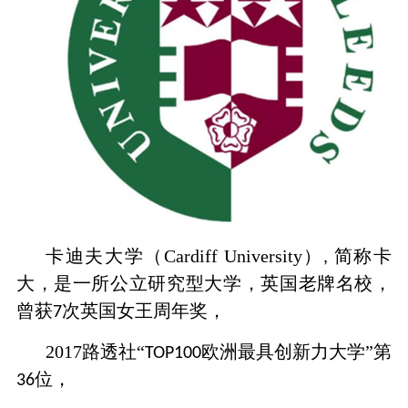
卡迪夫大学（Cardiff University）
简称卡
,
大，是一所公立研究型大学，英国老牌名校，
曾获
次英国女王周年奖，
7
2017路透社“
欧洲最具创新力大学”第
TOP100
位，
36