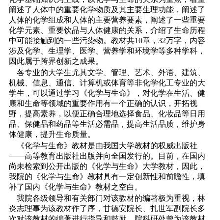
阐述了人体中的重要化学物质及其主要生理功能，阐述了
人体的化学组成和人体的主要营养要素，阐述了一些重要
化学元素、重要饮品与人体健康的关系，介绍了生命历程
中可能接触到的一些污染物。教材共10章，32万字，内容
涉及化学、生理学、医学、营养学和环境学等多种学科，
因此属于跨界创新之成果。
各专业的大学生尤其文学、管理、艺术、外语、建筑、
机械、信息、通信、计算机或体育等非化学化工专业的大
学生，可以通过学习《化学与生命》，对化学在生活、健
康和生命等领域的重要作用有一个正确的认识，开拓视
野，提高素养，以便正确合理地选择食品、化妆品等日用
品、保健品和药品等生活必需品，提高生活品质，维护身
体健康，提升生命质量。
《化学与生命》教材是由我国大学教材的权威出版社
――高等教育出版社出版并向全国发行的。目前，在国内
尚未检索到公开出版的《化学与生命》大学教材，因此，
我院的《化学与生命》教材具有一定创新性和前瞻性，填
补了国内《化学与生命》教材之空白。
我院各级领导和有关部门对该教材的编著极为重视，林
炎志理事为该教材作了序，甘德安院长、扎世军副院长多
次对该教材的编著进行指导和鼓励，院科研处曾为该教材