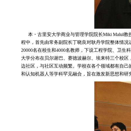
本・古里安大学商业与管理学院院长Miki Malul教授,
程中，首先由常务副院长丁晓良对耿丹学院整体情况进行
20000名在校生和4000名教师，下设工程学院、
大学分布在贝尔谢巴、赛德波赫尔、埃来特三个校区
边社区，与社区互动频繁。学校在各个领域都有自己
和认知机器人等学科罕见融合，旨在激发新思想和研