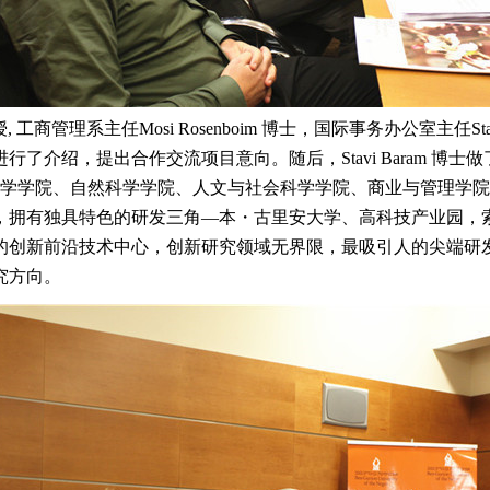
 工商管理系主任Mosi Rosenboim 博士，国际事务办公室主任S
了介绍，提出合作交流项目意向。随后，Stavi Baram 博
卫生科学学院、自然科学学院、人文与社会科学学院、商业与管理
，拥有独具特色的研发三角―本・古里安大学、高科技产业园，
的创新前沿技术中心，创新研究领域无界限，最吸引人的尖端研发
究方向。