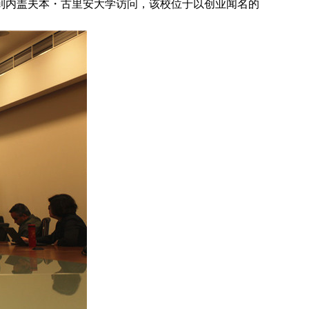
来到内盖夫本・古里安大学访问，该校位于以创业闻名的