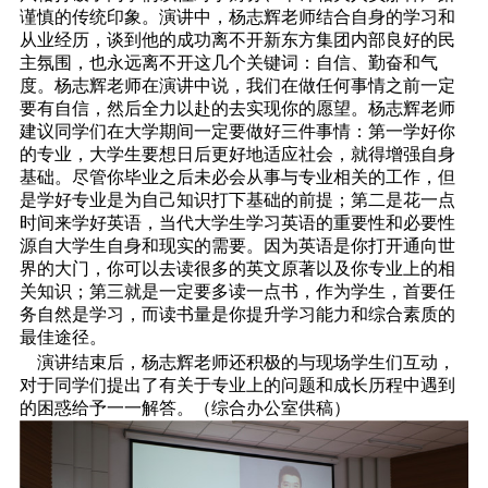
谨慎的传统印象。演讲中，杨志辉老师结合自身的学习和
从业经历，谈到他的成功离不开新东方集团内部良好的民
主氛围，也永远离不开这几个关键词：自信、勤奋和气
度。杨志辉老师在演讲中说，我们在做任何事情之前一定
要有自信，然后全力以赴的去实现你的愿望。杨志辉老师
建议同学们在大学期间一定要做好三件事情：第一学好你
的专业，大学生要想日后更好地适应社会，就得增强自身
基础。尽管你毕业之后未必会从事与专业相关的工作，但
是学好专业是为自己知识打下基础的前提；第二是花一点
时间来学好英语，当代大学生学习英语的重要性和必要性
源自大学生自身和现实的需要。因为英语是你打开通向世
界的大门，你可以去读很多的英文原著以及你专业上的相
关知识；第三就是一定要多读一点书，作为学生，首要任
务自然是学习，而读书量是你提升学习能力和综合素质的
最佳途径。
演讲结束后，杨志辉老师还积极的与现场学生们互动，
对于同学们提出了有关于专业上的问题和成长历程中遇到
的困惑给予一一解答。（综合办公室供稿）