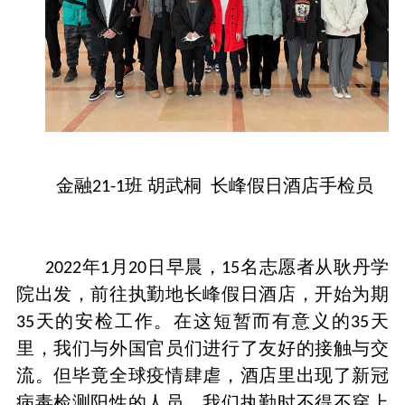
金融
班 胡武桐 长峰假日酒店手检员
21-1
年
月
日早晨，
名志愿者从耿丹学
2022
1
20
15
院出发，前往执勤地长峰假日酒店，开始为期
天的安检工作。在这短暂而有意义的
天
35
35
里，我们与外国官员们进行了友好的接触与交
流。但毕竟全球疫情肆虐，酒店里出现了新冠
病毒检测阳性的人员。我们执勤时不得不穿上