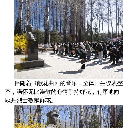
伴随着《献花曲》的音乐，全体师生仪表整
齐，满怀无比崇敬的心情手持鲜花，有序地向
耿丹烈士敬献鲜花。