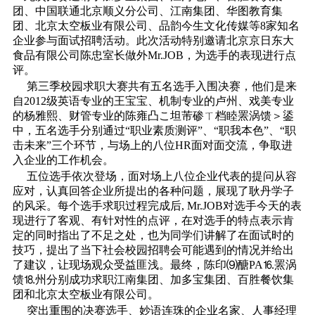
团、中国联通北京顺义分公司、江南集团、华图教育集
团、北京太空板业有限公司、品韵今生文化传媒等8家知名
企业参与面试招聘活动。此次活动特别邀请北京京日东大
食品有限公司陈忠室长做外Mr.JOB，为选手的表现进行点
评。
第三季校园求职大赛共有五名选手入围决赛，他们是来
自2012级英语专业的王宝宝、机制专业的卢州、戏美专业
的杨雅熙、财管专业的陈雍凸こ坦芾碜ㄒ档睦罴涡馈＞鋈
中，五名选手分别通过“职业素质测评”、“职我本色”、“职
击未来”三个环节，与场上的八位HR面对面交流，争取进
入企业的工作机会。
五位选手依次登场，面对场上八位企业代表的提问从容
应对，认真回答企业所提出的各种问题，展现了耿丹学子
的风采。每个选手求职过程完成后, Mr.JOB对选手今天的表
现进行了客观、有针对性的点评，在对选手的特点表示肯
定的同时指出了不足之处，也为同学们讲解了在面试时的
技巧，提出了当下社会校园招聘会可能遇到的情况并给出
了建议，让现场观众受益匪浅。最终，陈印⑼醣ΡΑ⒗罴涡
馈⒙州分别成功求职江南集团、加多宝集团、百胜餐饮集
团和北京太空板业有限公司。
突出重围的决赛选手、妙语连珠的企业名家、人事经理