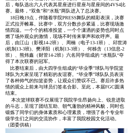
后，每队选出六人代表其星座进行星座与星座间的4VS4比
赛。最终，“双鱼”和“水瓶”两队进入了总决赛。
18日晚19点，伴随着学院PRESS舞队的精彩表演，决赛
正式拉开帷幕。比赛中，双方分数步步紧逼，比赛现场激
情四溢。一个个的精准投篮，一个个潇洒的姿势也同时点
燃了场外观众的激情，现场不时传来掌声和欢呼声。最
后，由江山（影视14-2班）、周楠（电子13-1班）、邱世涛
(机制13-3班)、樊泽阳（机制13-3班）、何秭含（13信息-2
班）、熊炜鑫（财管14-2班）六名同学组成的 “水瓶队“夺
得了本次联赛的冠军。
比赛结束后，由大四学生组成的“毕业季”球队与学院篮
球队为大家呈现了精彩的友谊赛。“毕业季”球队队员表演
了各种帅气的扣篮姿势，让观众们赞叹不已。赛后许多热
情的观众上前来与球员们签名合影。至此，本届FGC圆满
结束。
本次篮球联赛不仅展现了我院学生昂扬向上、锐意进取
的斗志，呈现了团结互助、朝气蓬勃的精神风貌，同时也
锻炼了同学们的身体素质和心理素质，增强了各个专业年
级学生们之间的交流协作，丰富了我院校园文化活动。
（团委供稿）