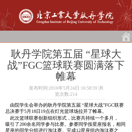
耿丹学院第五届 “星球大
战”FGC篮球联赛圆满落下
帷幕
发布时间:2016年5月24日 16:58:59
浏
览次数:
214
由院学生会举办的耿丹学院第五届 “星球大战”FGC联赛
总决赛于5月18日19点在灯光篮球场拉开了帷幕。
此次篮球联赛创新组织形式，比赛共持续一个多月，
吸引了200余名同学参与比赛。参赛同学按星座报名，相同
星座的同学分组进行淘汰赛。完成12星座组内淘汰赛之