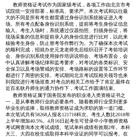
教师资格证考试作为国家级考试，各项工作由北京市考
试院统一安排部署，标准高、要求严。本次考试和以往最
大的不同是所有考生都需通过身份识别系统验证进入考
场。所有考点配备身份识别系统，提前将考生身份证信息
输入。考生入场时，系统通过仪器拍照、扫描身份证，将
现场采集的信息和提前录入的身份信息进行比对，以此来
核验考生身份，防止替考等作弊行为。为了确保本次考试
的顺利完成，招就办史元龙老师先后组织召开了考前培训
会、身份识别系统使用操作培训说明会、考场布置会，会
中认真讲解考场纪律和监考要求，对考试的各类标识、安
全保卫以及考场警戒的安排、考场路标的设置等工作环节
都进行了周密的安排。考试期间北京考试院相关领导也来
到我院进行考场巡查,对考点的相关工作给予了肯定,最终在
近百名耿丹师生的通力协作下，考试工作圆满结束。
教师资格证属于国务院发布的职业准入类资格证书之
一，是从事教师行业的必要条件。随着教师行业受到更多
毕业生的追捧，取得教师资格证成为求职的第一道门槛。
本次笔试共有58268人报名121718科次。考生人数比2018年
上半年增加40.5%。4月16日起考生可登录中小学教师资格
考试网查询本次考试成绩。笔试单科成绩有效期2年。本科
大三、大四在校生或取得本科毕业证的同学可以报考。在