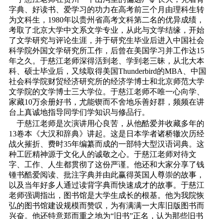
字典、好读书、爱学习的功力在高考前三个月由理科生转
为文科生，1980年以贵州省高考文科第二名的优异成绩，
考取了北京大学中文系文学专业，从此与文学结缘，开始
了文学研究与评论生涯，并于研究生毕业后进入中国社会
科学院外国文学研究所工作，后曾在美国学习并工作达15
年之久。于慈江老师深得活到老、学到老三昧，从北大本
科、硕士毕业后，又续取得美国Thunderbird的MBA、中国
社会科学院财贸经济研究所的经济学博士和北京师范大学
文学院的文学博士三大学位。于慈江老师不唯一心向学、
家藏10万余册好书，尤能锲而不舍地乐善好群，频频在讲
台上真诚地指导同学们学知识与修品行。
于慈江老师是次演讲用心良苦，从他酷爱并收藏多年的
13卷本《大汉和辞典》讲起。这是日本学者诸桥辙次历经
战火摧折、费时35年编纂而成的一部特大型汉语词典。这
种工匠精神源于文化人的诚敬之心。于慈江老师对待文
字、工作、人生都贯彻了这份严谨。他还和大家分享了钱
锺书酷爱阅读、批注字典并由此赢得英国人尊崇的故事，
以及当年好多人通过读背字典而快速成才的故事。于慈江
老师强调指出，图书馆是大学生成长的根基。他为我院恢
弘的图书馆建设规模而赞叹，为有满满一大库旧版图书而
兴奋。他还特意郑而重之地为“旧书”正名，认为那些旧书