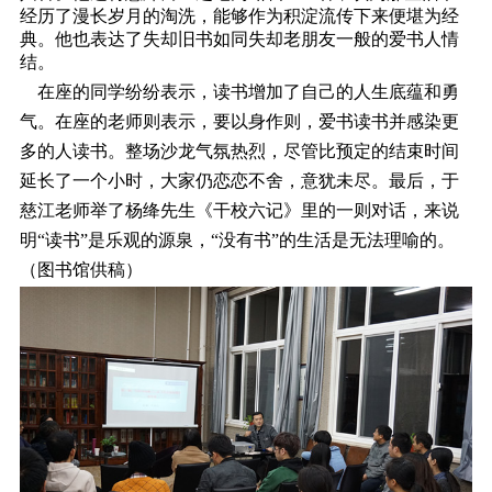
经历了漫长岁月的淘洗，能够作为积淀流传下来便堪为经
典。他也表达了失却旧书如同失却老朋友一般的爱书人情
结。
在座的同学纷纷表示，读书增加了自己的人生底蕴和勇
气。在座的老师则表示，要以身作则，爱书读书并感染更
多的人读书。整场沙龙气氛热烈，尽管比预定的结束时间
延长了一个小时，大家仍恋恋不舍，意犹未尽。最后，于
慈江老师举了杨绛先生《干校六记》里的一则对话，来说
明“读书”是乐观的源泉，“没有书”的生活是无法理喻的。
（图书馆供稿）