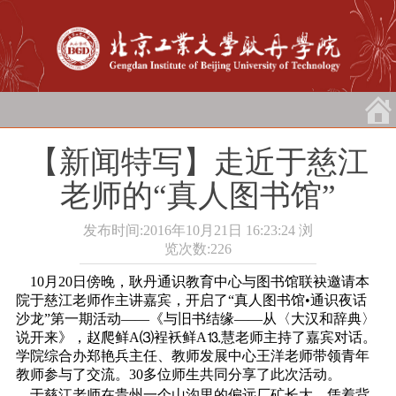
【新闻特写】走近于慈江
老师的“真人图书馆”
发布时间:2016年10月21日 16:23:24
浏
览次数:
226
10月20日傍晚，耿丹通识教育中心与图书馆联袂邀请本
院于慈江老师作主讲嘉宾，开启了“真人图书馆•通识夜话
沙龙”第一期活动――《与旧书结缘――从〈大汉和辞典〉
说开来》，赵爬鲜Α⑶裎袄鲜Α⒔慧老师主持了嘉宾对话。
学院综合办郑艳兵主任、教师发展中心王洋老师带领青年
教师参与了交流。30多位师生共同分享了此次活动。
于慈江老师在贵州一个山沟里的偏远厂矿长大，凭着背