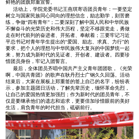
鲜艳的团旗郑重宣誓。
活动上，学院党委书记王燕琪寄语团员青年：一要坚定
树立与国家民族同心同向的理想信念，励志勤学，刻苦磨
练，争做“四有青年”；二要深刻了解中国人民和中华民族
不懈奋斗的光荣历史和伟大历程，坚定不移跟党走，勇做
走在时代前列的奋进者、开拓者、奉献着；三要牢记习近
平总书记对青年学生提出的“爱国、励志、求真、力行”的
要求，把个人的理想与中华民族伟大复兴的中国梦统一起
来，努力成为新时代的见证者、开创者、建设者。四要珍
惜团员身份，牢记入团誓言。
最后，全体团员齐唱中国共产主义青年团团歌，《光荣
啊，中国共青团》的歌声在耿丹烈士广钢久久回荡。活动
结束后，大家在展板上郑重签的签上自己的名字，纷纷表
示，参加主题团日活动，了解先辈历史，缅怀革命先烈，
让自己的爱国热情更加强烈；作为新时代的团员青年，不
仅是要继承他们的遗志和追求，更要倍加珍惜眼前的美好
生活，肩负青年的时代担当，砥砺前行。