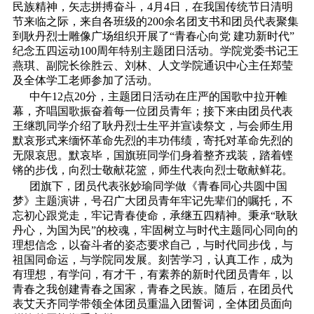
民族精神，矢志拼搏奋斗，4月4日，在我国传统节日清明
节来临之际，来自各班级的200余名团支书和团员代表聚集
到耿丹烈士雕像广场组织开展了“青春心向党 建功新时代”
纪念五四运动100周年特别主题团日活动。学院党委书记王
燕琪、副院长徐胜云、刘林、人文学院通识中心主任郑莹
及全体学工老师参加了活动。
中午12点20分，主题团日活动在庄严的国歌中拉开帷
幕，齐唱国歌振奋着每一位团员青年；接下来由团员代表
王继凯同学介绍了耿丹烈士生平并宣读祭文，与会师生用
默哀形式来缅怀革命先烈的丰功伟绩，寄托对革命先烈的
无限哀思。默哀毕，国旗班同学们身着整齐戎装，踏着铿
锵的步伐，向烈士敬献花篮，师生代表向烈士敬献鲜花。
团旗下，团员代表张妙瑜同学做《青春同心共圆中国
梦》主题演讲，号召广大团员青年牢记先辈们的嘱托，不
忘初心跟党走，牢记青春使命，承继五四精神。秉承“耿耿
丹心，为国为民”的校魂，牢固树立与时代主题同心同向的
理想信念，以奋斗者的姿态要求自己，与时代同步伐，与
祖国同命运，与学院同发展。刻苦学习，认真工作，成为
有理想，有学问，有才干，有素养的新时代团员青年，以
青春之我创建青春之国家，青春之民族。随后，在团员代
表艾天齐同学带领全体团员重温入团誓词，全体团员面向