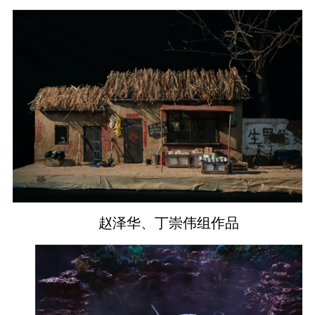
赵泽华、丁崇伟组作品