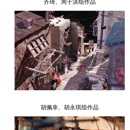
齐琦、周子淇组作品
胡佩幸、胡永琪组作品