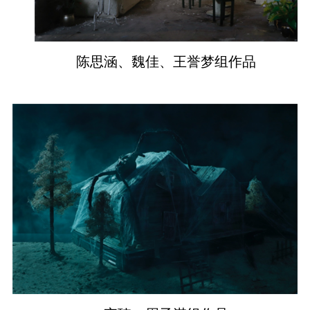
陈思涵、魏佳、王誉梦组作品