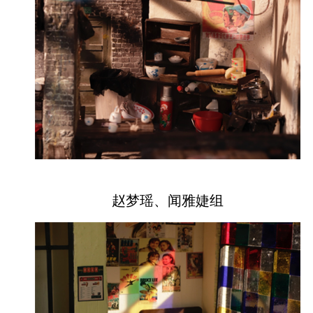
赵梦瑶、闻雅婕组