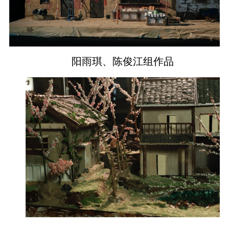
阳雨琪、陈俊江组作品