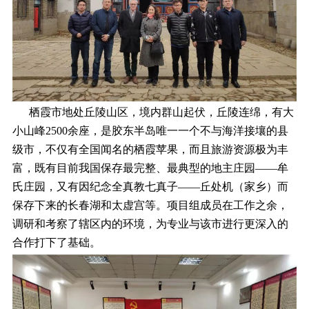
栖霞市地处丘陵山区，境内群山起伏，丘陵连绵，有大
小山峰2500余座，是胶东半岛唯一一个不与海洋接壤的县
级市，不仅有全国闻名的栖霞苹果，而且旅游资源极为丰
富，既有目前我国保存最完整、最典型的地主庄园――牟
氏庄园，又有因纪念全真教七真子――丘处机（家乡）而
保存下来的长春湖和太虚宫等。项目组成员在工作之余，
调研和考察了辖区内的环境，为专业与该市进行更深入的
合作打下了基础。