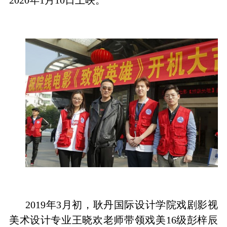
2019
年
3
月初，耿丹国际设计学院戏剧影视
美术设计专业王晓欢老师带领戏美
16
级彭梓辰