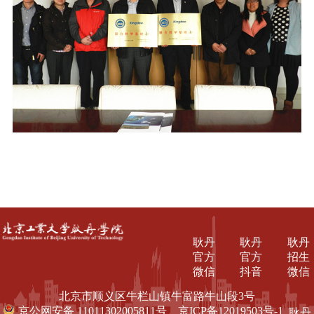
耿丹
耿丹
耿丹
官方
官方
招生
微信
抖音
微信
北京市顺义区牛栏山镇牛富路牛山段3号
京公网安备 11011302005811号
京ICP备12019503号-1
耿丹