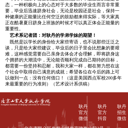
态，一种积极向上的心态对于大多数的毕业生而言非常重
要，毕业后迅速跻身社会，无论是校园还是社会，保持一
种健康的正能量比任何空泛的鼓励都来得实际，等大家真
正在酷暑夏日跻身上班族的时候才可以真正体会正能量的
重要性。
艺术系记者团：对耿丹的学弟学妹的期望！
既然是以学长的身份给大家些寄语，也不说那些泛泛之
谈，只是给大家些建议，毕业后的日子里会比想象的要艰
难，这种感觉需要自己亲身去体会才会理解，即将跻身这
个拥挤的大潮流中，无论能否顺利完成自己期待的目标，
都需要一份坚持和忍耐，我和大家一样，都在努力想在这
个社会中取得自己满意的成就；希望各位在今后的路上可
以做到一点：没有任何借口！（这是美国西点军校200多年
来最重要的行为准则）（艺术设计系供稿）
耿丹
耿丹
耿丹
官方
官方
招生
微信
抖音
微信