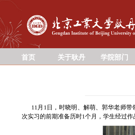
首页
关于耿丹
学院部门
11
月
1
日，时晓明、解萌、郭华老师带
次实习的前期准备历时
1
个月，学生经过作