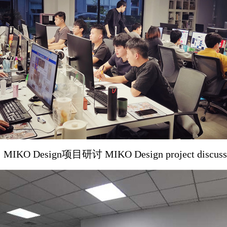
MIKO Design
项目研讨
MIKO Design project discuss