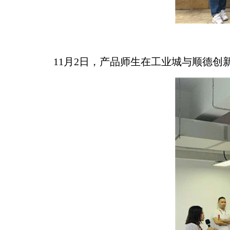
11
月
2
日，产品师生在工业城与顺德创