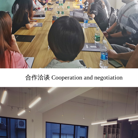
合作洽谈
Cooperation and negotiation