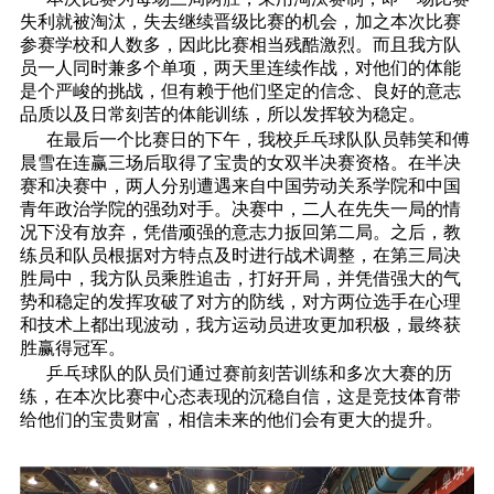
失利就被淘汰，失去继续晋级比赛的机会，加之本次比赛
参赛学校和人数多，因此比赛相当残酷激烈。而且我方队
员一人同时兼多个单项，两天里连续作战，对他们的体能
是个严峻的挑战，但有赖于他们坚定的信念、良好的意志
品质以及日常刻苦的体能训练，所以发挥较为稳定。
在最后一个比赛日的下午，我校乒乓球队队员韩笑和傅
晨雪在连赢三场后取得了宝贵的女双半决赛资格。在半决
赛和决赛中，两人分别遭遇来自中国劳动关系学院和中国
青年政治学院的强劲对手。决赛中，二人在先失一局的情
况下没有放弃，凭借顽强的意志力扳回第二局。之后，教
练员和队员根据对方特点及时进行战术调整，在第三局决
胜局中，我方队员乘胜追击，打好开局，并凭借强大的气
势和稳定的发挥攻破了对方的防线，对方两位选手在心理
和技术上都出现波动，我方运动员进攻更加积极，最终获
胜赢得冠军。
乒乓球队的队员们通过赛前刻苦训练和多次大赛的历
练，在本次比赛中心态表现的沉稳自信，这是竞技体育带
给他们的宝贵财富，相信未来的他们会有更大的提升。