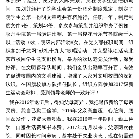
和拥护，建立了良好的人际关系。我在院学生会任职期
间，策划并颁行了院学生会第一份积分制度规定，制定了
院学生会第一份明文章程并存档施行。任职一年，制定制
度文件5份，策划43份。多次参与策划并组织举办了例如：
耿丹学院第一届演讲比赛、第一届樱花音乐节等院级千人
以上活动10次，院级内部活动8次。在党支部任职期间，组
织参加千龙网“献礼十九大”歌唱活动，并荣登该项活动北
京市校园学生党支部榜首。举办的欢送老党员活动，深受
好评。在文明督导队期间，我们全队出勤率百分百，有效
的促进校园内的文明建设，增强了大家对文明校园的深刻
认识。在国旗校旗方队担任队长，组织方阵参加2017级新
生运动会彩排，受到领导老师的一致好评！
我在2016年退伍后，得知父母离异，我把退伍费给了母亲
买房。我自己勤工俭学。2016年父亲高血压、心脏病、腰
间盘发作，花费大量积蓄。我在2016年一年期间，勤工俭
学，自赚生活费和书本费。2017年九月以来，父亲两次住
院。同时因长时间养病，基本处于失业状态，现在仍需进