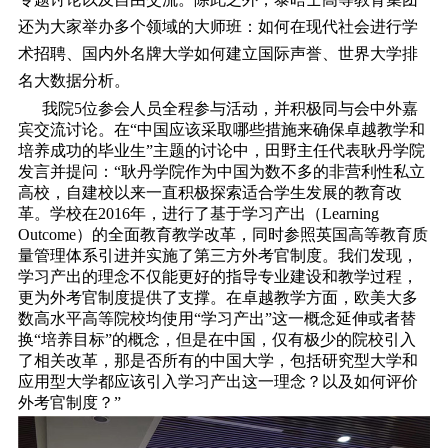
还为大家举办多个领域的大师班：如何在现代社会进行学
术招聘、国内外名牌大学如何建立国际声誉、世界大学排
名大数据分析。
我院5位参会人员全程参与活动，并积极同与会中外嘉
宾交流讨论。在“中国应该采取哪些措施来确保卓越教学和
培养成功的毕业生”主题的讨论中，田野主任代表耿丹学院
发言并提问：“耿丹学院作为中国为数不多的非营利性私立
高校，自建校以来一直积极探索适合学生发展的教育改
革。学校在2016年，进行了基于学习产出（Learning
Outcome）的全面教育教学改革，同时参照英国高等教育质
量管理体系引进并实施了第三方外考官制度。我们发现，
学习产出的理念不仅能更好的指导专业建设和教学过程，
更为外考官制度提供了支撑。在卓越教学方面，欧美大多
数高水平高等院校均使用“学习产出”这一概念延伸或者替
换“培养目标”的概念，但是在中国，仅有极少的院校引入
了相关改革，那是否所有的中国大学，包括研究型大学和
应用型大学都应该引入学习产出这一理念？以及如何评价
外考官制度？”