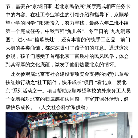
节，需要在“京城旧事–老北京民俗展”展厅完成相应任务卡
中的内容。在社工专业学生的引领介绍和指导下，京顺希
望小学的同学们积极投入，努力寻找，最终六年二班小组
第一个完成任务。中秋节拜“兔儿爷”、冬至日的“九九消寒
图”、过小年“糖瓜祭灶”，还有丰富的传统手工艺品，前门
大街的各类商铺，都深深吸引了孩子们的注意。通过这次
参观，孩子们感受了首都北京丰富质朴的民风民俗，体会
到其深厚的文化底蕴，激发了他们热爱北京的情怀。
此次参观属北京市社会建设专项资金支持的弱势儿童帮
扶红烛行动之“社工陪伴，快乐成长”项目 “看北京、爱北
京”系列活动之一。项目帮助京顺希望学校的外来务工人员
子女增强对北京的归属感和认同感，丰富其课外活动，健
康快乐成长。 （人文社会科学系供稿）