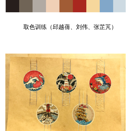
取色训练（邱越蒨、刘伟、张芷芃）