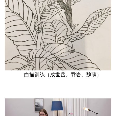
白描训练（成世岳、乔岩、魏萌）