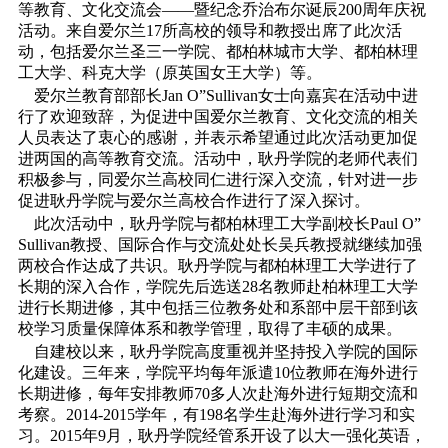
等教育、文化交流会――暨纪念乔治布尔诞辰200周年庆祝
活动。来自爱尔兰17所高校的领导和教授出席了此次活
动，包括爱尔兰圣三一学院、都柏林城市大学、都柏林理
工大学、科克大学（原英国女王大学）等。
爱尔兰教育部部长Jan O”Sullivan女士向嘉宾在活动中进
行了欢迎致辞，为促进中国爱尔兰教育、文化交流的相关
人员表达了衷心的感谢，并表示希望通过此次活动更加促
进两国的高等教育交流。活动中，耿丹学院的老师代表们
积极参与，同爱尔兰高校同仁进行深入交流，针对进一步
促进耿丹学院与爱尔兰高校合作进行了深入探讨。
此次活动中，耿丹学院与都柏林理工大学副校长Paul O”
Sullivan教授、国际合作与交流处处长吴兵教授就继续加强
两校合作达成了共识。耿丹学院与都柏林理工大学进行了
长期的深入合作，学院先后选送28名教师赴柏林理工大学
进行长期进修，其中包括三位教务处和系部中层干部到该
校学习质量保障体系和教学管理，取得了丰硕的成果。
自建校以来，耿丹学院高度重视并坚持投入学院的国际
化建设。三年来，学院平均每年派遣10位教师在海外进行
长期进修，每年安排教师70多人次赴海外进行短期交流和
考察。2014-2015学年，有198名学生赴海外进行学习和实
习。2015年9月，耿丹学院经管系开设了以大一强化英语，