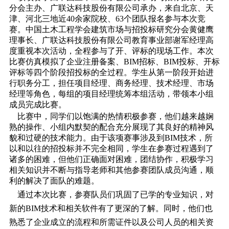
分会主办、广联达科技股份有限公司承办，来自北京、天
津、河北三地近40余家院校、63个团队报名参与本次竞
赛。中国土木工程学会建筑市场与招投标研究分会黄健鹰
理事长、广联达科技股份有限公司教育事业部谢军经理高
度重视本次活动，全程参与了开、评标的现场工作。本次
比赛仿真模拟了企业注册备案、BIM招标、BIM投标、开标
评标等四个阶段招投标的全过程。学生从第一阶段开始进
行职务分工，担任项目经理、商务经理、技术经理、市场
经理等角色，每组的项目经理统筹本组活动，带领本小组
成员完成比赛。
比赛中，同学们以饱满的热情积极参赛，他们越来越娴
熟的操作、小组内默契的配合充分展现了其良好的精神风
貌和过硬的技术能力。由于该项赛事涉及到BIM技术，所
以和以往的招投标并不完全相同，学生在参赛过程遇到了
诸多的困难，但他们正确面对困难，团结协作，积极学习
相关知识并不断与指导老师和其他参赛团队成员沟通，顺
利的解决了面队的难题。
通过本次比赛，参赛队员们巩固了已学的专业知识，对
新的BIM技术和相关软件有了更深的了解。同时，他们也
熟悉了企业成立的流程和所需证件以及公司人员的相关资