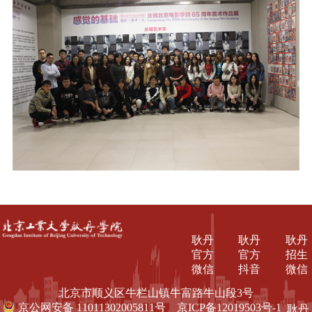
耿丹
耿丹
耿丹
官方
官方
招生
微信
抖音
微信
北京市顺义区牛栏山镇牛富路牛山段3号
京公网安备 11011302005811号
京ICP备12019503号-1
耿丹