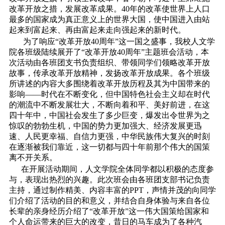
改革开放之措，发展改革成果。40年的改革使世界上人口
最多的国家成为真正意义上的世界大国，使中国进入由站
起来到富起来、再由富起来走向强起来的新时代。
为了响应“改革开放40周年”这一国之盛事，我校人文学
院各班级陆续展开了“改革开放40周年”主题班会活动，本
次活动由各班团支书负责组织、带领同学们领略改革开放
故事，传承改革开放精神，发扬改革开放成果。各个班级
所讲述的内容大多围绕着改革开放历程及其为中国带来的
影响――时代在不断变化，但中国特色社会主义却在时代
的潮流中不断发展壮大，不断向着和平、美好前进，在这
四十年中，中国社会发生了多少巨变，爆发出令世界为之
惊叹的勃勃生机，中国的势力更加强大、经济发展更迅
速、人民更幸福、自信力更强，中华民族伟大复兴的时刻
在逐渐被我们靠近，这一切都与四十年前那个伟大的国策
离不开关系。
在开展活动期间，人文学院全体同学都以积极的态度参
与，表现出热烈的兴趣。此次班会由各班团支部书记负责
主持，通过制作精美、内容丰富的PPT，声情并茂的向同学
们介绍了活动的目的和意义，并结合自身体验与来自各位
长辈的亲身经历介绍了“改革开放”这一伟大国策给国家和
个人命运带来的巨大的改变，昔日的马车成为了各种汽