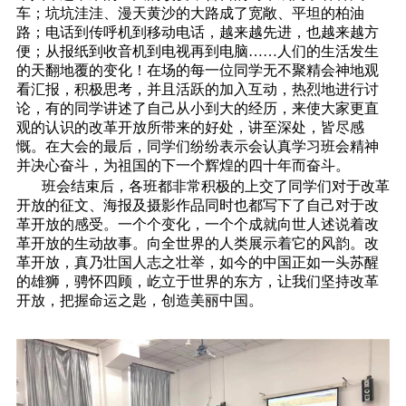
车；坑坑洼洼、漫天黄沙的大路成了宽敞、平坦的柏油
路；电话到传呼机到移动电话，越来越先进，也越来越方
便；从报纸到收音机到电视再到电脑……人们的生活发生
的天翻地覆的变化！在场的每一位同学无不聚精会神地观
看汇报，积极思考，并且活跃的加入互动，热烈地进行讨
论，有的同学讲述了自己从小到大的经历，来使大家更直
观的认识的改革开放所带来的好处，讲至深处，皆尽感
慨。在大会的最后，同学们纷纷表示会认真学习班会精神
并决心奋斗，为祖国的下一个辉煌的四十年而奋斗。
班会结束后，各班都非常积极的上交了同学们对于改革
开放的征文、海报及摄影作品同时也都写下了自己对于改
革开放的感受。一个个变化，一个个成就向世人述说着改
革开放的生动故事。向全世界的人类展示着它的风韵。改
革开放，真乃壮国人志之壮举，如今的中国正如一头苏醒
的雄狮，骋怀四顾，屹立于世界的东方，让我们坚持改革
开放，把握命运之匙，创造美丽中国。