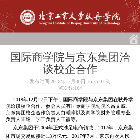
国际商学院与京东集团洽
谈校企合作
发布时间:2018年12月30日 16:35:07
浏
览次数:
164
2018年12月27日下午，国际商学院与京东集团在耿丹学
院洽谈校企合作。参会人员有国际商学院副院长吕文威、
京东集团校企合作负责人白曦瞳以及商学院财务管理专业
负责人陆娟、学工负责人王霞等。
京东集团于2004年正式涉足电商领域，2017年，京东集
团市场交易额接近1.3万亿元。2017年7月，京东再次入榜