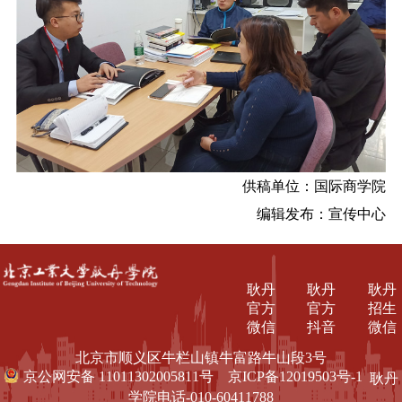
供稿单位：国际商学院
编辑发布：宣传中心
耿丹
耿丹
耿丹
官方
官方
招生
微信
抖音
微信
北京市顺义区牛栏山镇牛富路牛山段3号
京公网安备 11011302005811号
京ICP备12019503号-1
耿丹
学院电话-010-60411788