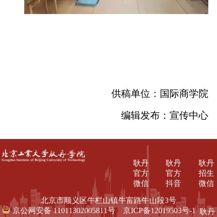
供稿单位：国际商学院
编辑发布：宣传中心
耿丹
耿丹
耿丹
官方
官方
招生
微信
抖音
微信
北京市顺义区牛栏山镇牛富路牛山段3号
京公网安备 11011302005811号
京ICP备12019503号-1
耿丹