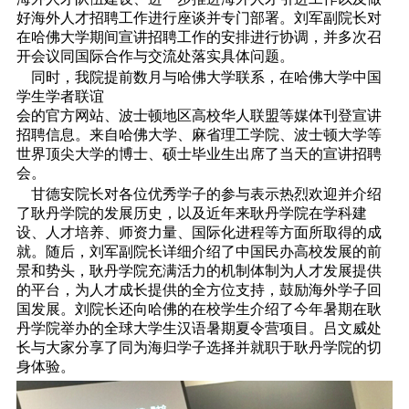
好海外人才招聘工作进行座谈并专门部署。刘军副院长对
在哈佛大学期间宣讲招聘工作的安排进行协调，并多次召
开会议同国际合作与交流处落实具体问题。
同时，我院提前数月与哈佛大学联系，在哈佛大学中国
学生学者联谊
会的官方网站、波士顿地区高校华人联盟等媒体刊登宣讲
招聘信息。来自哈佛大学、麻省理工学院、波士顿大学等
世界顶尖大学的博士、硕士毕业生出席了当天的宣讲招聘
会。
甘德安院长对各位优秀学子的参与表示热烈欢迎并介绍
了耿丹学院的发展历史，以及近年来耿丹学院在学科建
设、人才培养、师资力量、国际化进程等方面所取得的成
就。随后，刘军副院长详细介绍了中国民办高校发展的前
景和势头，耿丹学院充满活力的机制体制为人才发展提供
的平台，为人才成长提供的全方位支持，鼓励海外学子回
国发展。刘院长还向哈佛的在校学生介绍了今年暑期在耿
丹学院举办的全球大学生汉语暑期夏令营项目。吕文威处
长与大家分享了同为海归学子选择并就职于耿丹学院的切
身体验。