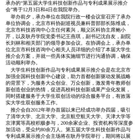
承办的“第五届大学生科技创新作品与专利成果展示推介
会”将于12月3日和4日在我院举办。
举办前夕，承办单位在我院行政一楼会议室召开了承办
单位协调会，北京市科协副巡视员兼科普部部长陈维成，
北京市科技咨询中心主任何素兴，顺义区科协主席鲍小
芹，以及耿丹学院党委书记王燕琪，副书记沈自友，副院
长刘林和相关部门的领导参加会议。在协调会上，承办单
位北京市科技咨询中心相关人员详细的介绍了本届大学生
推介会方案，并就一些具体实施细节进行沟通协调，确保
活动顺利举办。
大学生科技创新作品与专利成果展示推介会是在北京市
加强全国科技创新中心建设，助力首都创新驱动发展战略
的背景下，为服务大众创业、万众创新，激发青年教师创
新创造创业的热情，促进高校科技创新成果产业化发展，
同时搭建服务于大学生双创活动的综合服务平台，有效落
实大学生双创服务工作。
推介会自2012年举办首届以来已经成功举办四届，吸引
了清华大学、北京大学、北京航空航天大学、天津大学等
京津冀等高校积极参与，200余家企业、投资机构等深度参
加活动，受众约80余万人。第五届大学生科技创新作品与
专利成果展示推介会主场将在耿丹学院举行，期间将以展