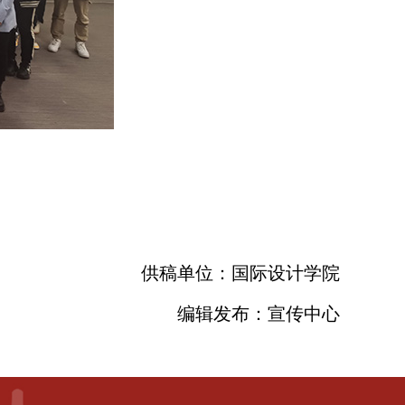
供稿单位：国际设计学院
编辑发布：宣传中心