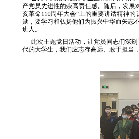
产党员先进性的崇高责任感。随后，发展
亥革命110周年大会”上的重要讲话精神
勋，要学习和弘扬他们为振兴中华而矢志
班人。
此次主题党日活动，让党员同志们深刻
代的大学生，我们应志存高远、敢于担当