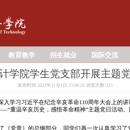
教育教学
招生就业
国际交流
计学院学生党支部开展主题
发布时间:2021年11月1日 15:06:26
浏览次数:
333
入学习习近平在纪念辛亥革命110周年大会上的讲话
日——“重温辛亥历史，感悟革命精神”主题党日活动
了《党章》的总纲部分，同学们再一次认真学习了