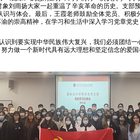
对象刘雨扬大家一起重温了辛亥革命的历史。支部预
的认识与体会。最后，王霞老师鼓励全体党员、积
不渝的崇高精神，在学习和生活中深入学习党章党史
认识到要实现中华民族伟大复兴，我们必须团结一
，努力做一个新时代具有远大理想和坚定信念的爱国