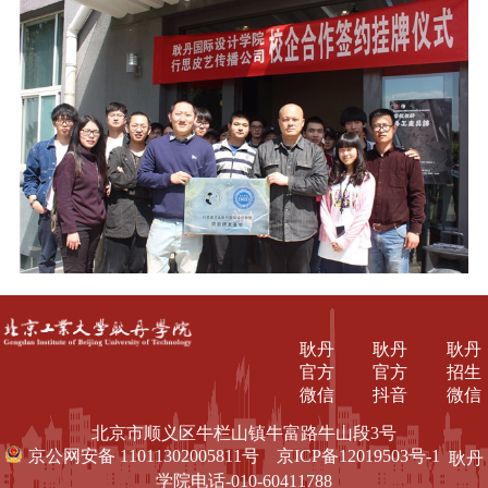
耿丹
耿丹
耿丹
官方
官方
招生
微信
抖音
微信
北京市顺义区牛栏山镇牛富路牛山段3号
京公网安备 11011302005811号
京ICP备12019503号-1
耿丹
学院电话-010-60411788