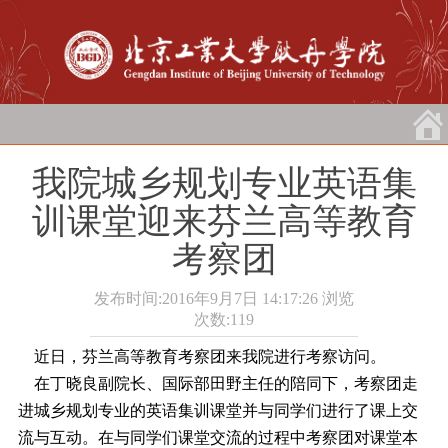
我院城乡规划专业英语集
训课堂迎来芬兰高等教育
考察团
发布时间:2016年9月7日 14:17:26
浏览
次数:
119
近日，芬兰高等教育考察团来我院进行考察访问。
在丁晓良副院长、国际部田野主任的陪同下，考察团走
进城乡规划专业的英语集训课堂并与同学们进行了课上交
流与互动。在与同学们课堂交流的过程中考察团对课堂本