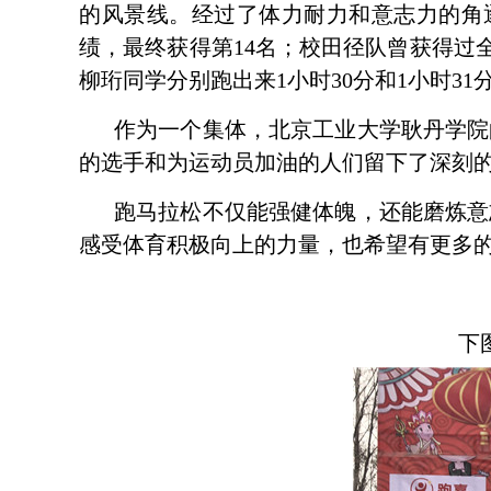
的风景线。经过了体力耐力和意志力的角
绩，最终获得第
14
名；校田径队曾获得过
柳珩同学分别跑出来
1
小时
30
分和
1
小时
31
作为一个集体，北京工业大学耿丹学院
的选手和为运动员加油的人们留下了深刻
跑马拉松不仅能强健体魄，还能磨炼意
感受体育积极向上的力量，也希望有更多
下