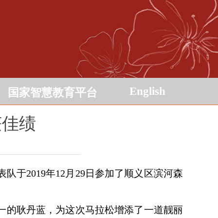
English
国家智慧教育平台
获佳绩
表队于
2019
年
12
月
29
日参加了顺义区滨河森
一的耿丹蓝，为这次马拉松增添了一道靓丽