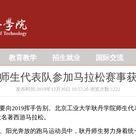
教育教学
招生就业
国际交流
师生代表队参加马拉松赛事
发布时间:2019年12月30日 10:57:26
浏览次数:
1222
要向
2019
挥手告别。北京工业大学耿丹学院师生代
大名著西游马拉松。
、阳光奔放的跑马运动员中，耿丹师生努力身着统