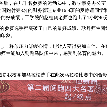
逐后，在几千名参赛的运动员中，教学事务办公室
全国跑射第
3
名的财务管理专业
16-4
班的罗静谊同学
分的好成绩，工学院的赵桂鹤老师也跑出了
1
小时
40
的参赛选手都突破了自己的最好成绩。耿丹师生团
的印象。
志，释放压力舒缓心情，也让人变得更加自信。在
的师生能加入到跑马队伍中来，感受到体育的魅力。
图是我校参加马拉松选手在此次马拉松比赛中的合