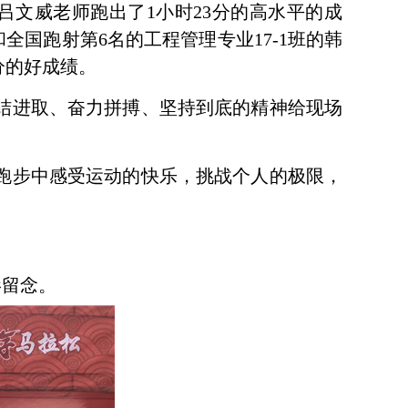
吕文威老师跑出了
1
小时
23
分的高水平的成
和全国跑射第
6
名的工程管理专业
17-1
班的韩
分的好成绩。
结进取、奋力拼搏、坚持到底的精神给现场
跑步中感受运动的快乐，挑战个人的极限，
影留念。